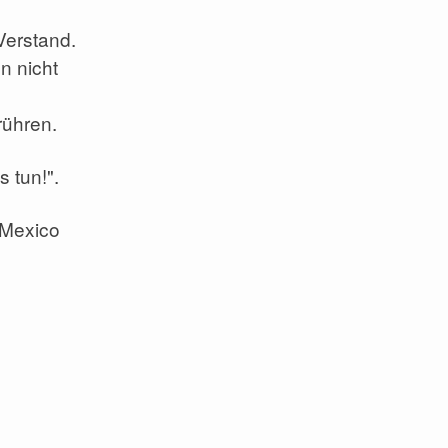
Verstand.
n nicht
rühren.
 tun!".
 Mexico