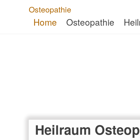
Skip
Osteopathie
to
content
Home
Osteopathie
Hei
Heilraum Osteop